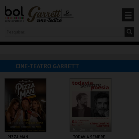
Olá,
iniciar sessão
PT
0
CARRINHO
CINE-TEATRO GARRETT
EVENTOS
CARTÕES
PRODUTOS
PIZZA MAN
TODAVIA SEMPRE