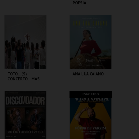
POESIA
CINE-TEATRO
CINE-TEATRO
GARRETT
GARRETT
MAIS INFO
MAIS INFO
COMPRAR
COMPRAR
TOTÓ... (S)
ANA LUA CAIANO
CONCERTO... MAS
COM CAFÉ
CINE-TEATRO
CINE-TEATRO
ESGOTADO
GARRETT
GARRETT
MAIS INFO
MAIS INFO
COMPRAR
COMPRAR