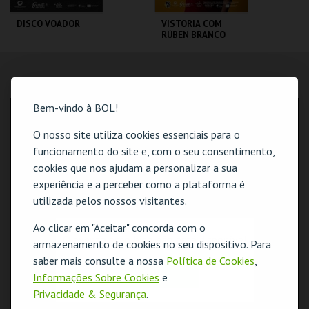
DISCO VOADOR
VISTORIA COM
RÚBEN BRANCO
CINE-TEATRO
CINE-TEATRO
GARRETT
GARRETT
LOCALIZAÇÃO
Bem-vindo à BOL!
MAIS INFO
MAIS INFO
MORADA
Rua José Malgueira, 1-15
O nosso site utiliza cookies essenciais para o
COMPRAR
4490-647 Póvoa de Varzim
funcionamento do site e, com o seu consentimento,
COORDENADAS GPS
cookies que nos ajudam a personalizar a sua
N: 41º22'48"
experiência e a perceber como a plataforma é
W: 08º45'54"
utilizada pelos nossos visitantes.
Ao clicar em "Aceitar" concorda com o
O evento escolhido não está disponível
armazenamento de cookies no seu dispositivo. Para
saber mais consulte a nossa
Política de Cookies
,
OK
Informações Sobre Cookies
e
Privacidade & Segurança
.