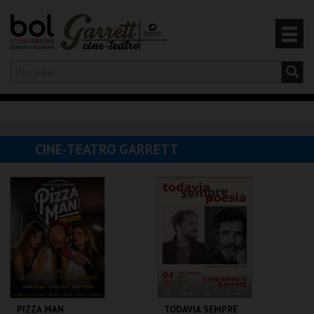
Olá,
iniciar sessão
PT
0
CARRINHO
CINE-TEATRO GARRETT
EVENTOS
CARTÕES
PRODUTOS
PIZZA MAN
TODAVIA SEMPRE