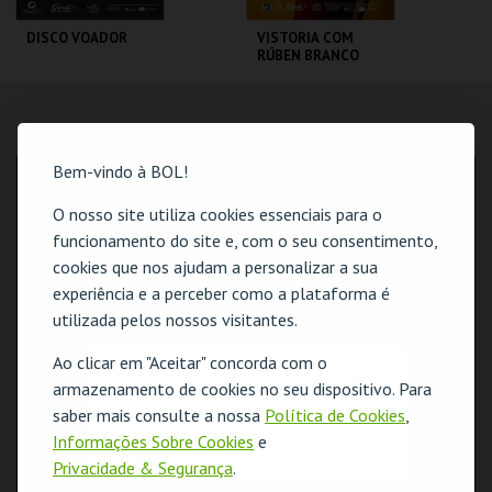
DISCO VOADOR
VISTORIA COM
RÚBEN BRANCO
CINE-TEATRO
CINE-TEATRO
GARRETT
GARRETT
LOCALIZAÇÃO
Bem-vindo à BOL!
MAIS INFO
MAIS INFO
MORADA
Rua José Malgueira, 1-15
O nosso site utiliza cookies essenciais para o
COMPRAR
4490-647 Póvoa de Varzim
funcionamento do site e, com o seu consentimento,
COORDENADAS GPS
cookies que nos ajudam a personalizar a sua
N: 41º22'48"
experiência e a perceber como a plataforma é
W: 08º45'54"
utilizada pelos nossos visitantes.
Ao clicar em "Aceitar" concorda com o
O evento escolhido não está disponível
armazenamento de cookies no seu dispositivo. Para
saber mais consulte a nossa
Política de Cookies
,
OK
Informações Sobre Cookies
e
Privacidade & Segurança
.