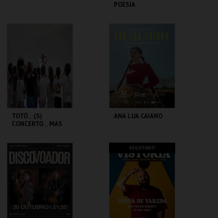
POESIA
CINE-TEATRO
CINE-TEATRO
GARRETT
GARRETT
MAIS INFO
MAIS INFO
COMPRAR
COMPRAR
TOTÓ... (S)
ANA LUA CAIANO
CONCERTO... MAS
COM CAFÉ
CINE-TEATRO
CINE-TEATRO
ESGOTADO
GARRETT
GARRETT
MAIS INFO
MAIS INFO
COMPRAR
COMPRAR